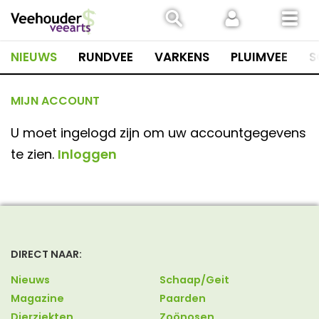
Spring
naar
inhoud
NIEUWS
RUNDVEE
VARKENS
PLUIMVEE
S
MIJN ACCOUNT
U moet ingelogd zijn om uw accountgegevens
te zien.
Inloggen
DIRECT NAAR:
Nieuws
Schaap/Geit
Magazine
Paarden
Dierziekten
Zoönosen