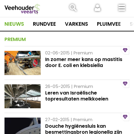
Spring
naar
inhoud
NIEUWS
RUNDVEE
VARKENS
PLUIMVEE
S
PREMIUM
02-06-2015
| Premium
In zomer meer kans op mastitis
door E. coli en klebsiella
26-05-2015
| Premium
Leren van Israëlische
topresultaten melkkoeien
27-02-2015
| Premium
Douche hygiënesluis kan
besmettingsbron legionella zijn