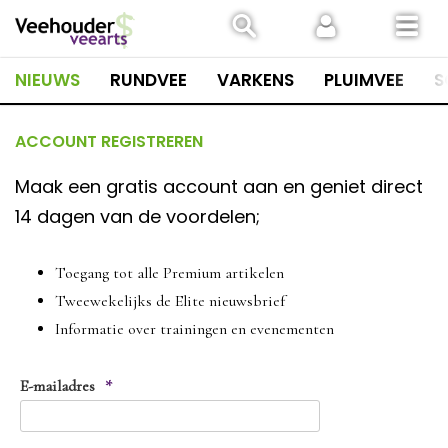
Spring
naar
inhoud
NIEUWS
RUNDVEE
VARKENS
PLUIMVEE
S
ACCOUNT REGISTREREN
Maak een gratis account aan en geniet direct
14 dagen van de voordelen;
Toegang tot alle Premium artikelen
Tweewekelijks de Elite nieuwsbrief
Informatie over trainingen en evenementen
E-mailadres
*