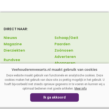
DIRECT NAAR:
Nieuws
Schaap/Geit
Magazine
Paarden
Dierziekten
Zoönosen
Adverteren
Rundvee
Abonneren
Varkens
Over ons
Pluimvee
Contact
Deze website maakt gebruik van functionele en analytische cookies. Deze
cookies maken het gebruik van deze site zo prettig mogelijk in het gebruik. U
hoeft bijvoorbeeld niet steeds opnieuw gegevens in te voeren en kunnen wij u
optimaal bedienen met goede artikelen.
Meer info
VEEHOUDERENVEEARTS.NL
|
DISCLAIMER
|
PRIVACY
|
Ik ga akkoord
AGRIMEDIA