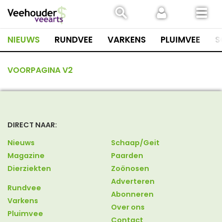
Spring
naar
inhoud
NIEUWS
RUNDVEE
VARKENS
PLUIMVEE
S
VOORPAGINA V2
DIRECT NAAR:
Nieuws
Schaap/Geit
Magazine
Paarden
Dierziekten
Zoönosen
Adverteren
Rundvee
Abonneren
Varkens
Over ons
Pluimvee
Contact