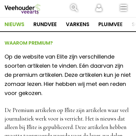
Spring
naar
inhoud
NIEUWS
RUNDVEE
VARKENS
PLUIMVEE
S
WAAROM PREMIUM?
Op de website van Elite zijn verschillende
soorten artikelen te vinden. Eén daarvan zijn
de premium artikelen. Deze artikelen kun je niet
zomaar lezen. Hier hebben wij met een reden
voor gekozen.
De Premium artikelen op Elite zijn artikelen waar veel
journalistiek werk voor is verricht. Het is nieuws dat
alleen bij Elite is gepubliceerd. Deze artikelen hebben
grootte toegevoegde waarde voor de lezer, we delen