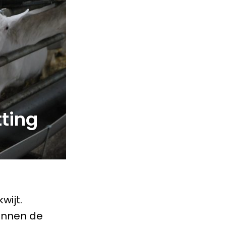
ting
wijt.
binnen de