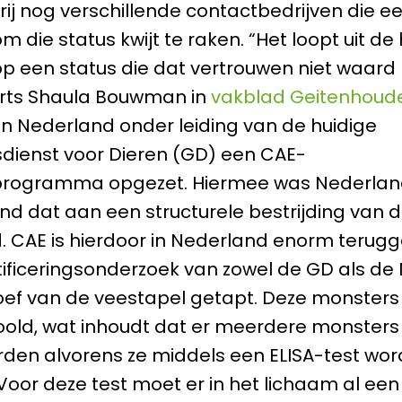
ij nog verschillende contactbedrijven die 
om die status kwijt te raken. “Het loopt uit d
 een status die dat vertrouwen niet waard bli
arts Shaula Bouwman in
vakblad Geitenhoude
 in Nederland onder leiding van de huidige
dienst voor Dieren (GD) een CAE-
sprogramma opgezet. Hiermee was Nederlan
and dat aan een structurele bestrijding van d
d. CAE is hierdoor in Nederland enorm terug
tificeringsonderzoek van zowel de GD als de
oef van de veestapel getapt. Deze monster
ld, wat inhoudt dat er meerdere monsters b
den alvorens ze middels een ELISA-test wo
Voor deze test moet er in het lichaam al ee