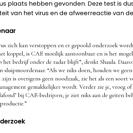
rus plaats hebben gevonden. Deze test is dus
teit van het virus en de afweerreactie van de
enaar
rus zich kan verstoppen en er gepoold onderzoek word
het koppel, is CAE moeilijk aantoonbaar en is het mogel
p het bedrijf onder de radar blijft”, denkt Shaula. Daar
 sluipmoordenaar. “Als we niks doen, houden we geen 
ij zijn is overigens geen noodzaak, zie het als een soort 
nagement gemakkelijker wordt. Verder zie je, vroeg of l
lafond’ bij CAE-bedrijven; je ziet niks aan de geiten be
productie.”
derzoek