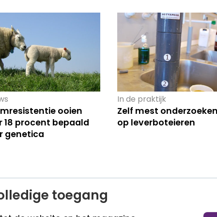
ws
In de praktijk
mresistentie ooien
Zelf mest onderzoeke
r 18 procent bepaald
op leverboteieren
r genetica
olledige toegang