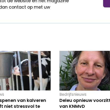
 tot de website en het magazine
dan contact op met uw
ws
Bedrijfsnieuws
 spenen van kalveren
Deleu opnieuw voorzit
t niet stressvol te
van KNMvD