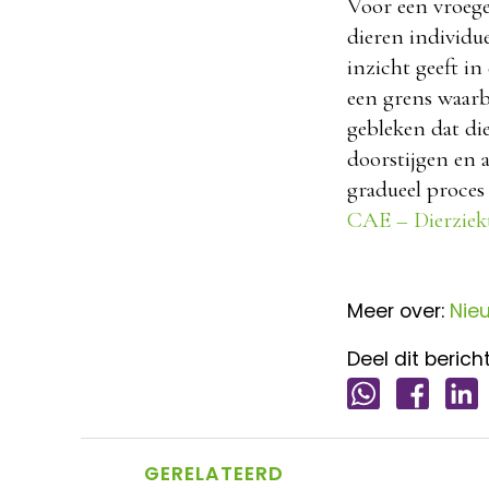
Voor een vroege
dieren individu
inzicht geeft in
een grens waarb
gebleken dat di
doorstijgen en a
gradueel proces 
CAE – Dierzie
Meer over:
Nie
Deel dit bericht
GERELATEERD