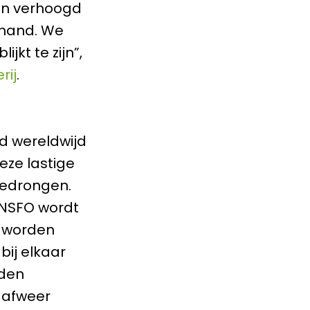
een verhoogd
e hand. We
jkt te zijn”,
rij
.
d wereldwijd
eze lastige
gedrongen.
 NSFO wordt
s worden
ij elkaar
rden
n afweer