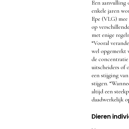
Een aanvulling 
enkele jaren wo
Epe (VLG) mee g
op verschillend
met enige regel
“Vooral verander
wel opgemerkt w
de concentratie 
uitscheiders of o
een stijging van
stijgen. “Wannee
altijd een steek
daadwerkelijk op
Dieren indiv