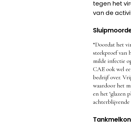
tegen het vi
van de activi
Sluipmoord
“Doordat het vi
steekproef van 
milde infectie o
CAE ook wel een
bedrijf over. Vr
waardoor het ma
en het ‘glazen p
achterblijvende 
Tankmelkon