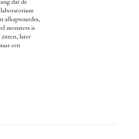
lang dat de
 laboratorium
an afkapwaardes,
el monsters is
itten, later
 maar een