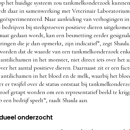
op het huidige systeem zou tankmelkonderzoek kunnen 
rdt daar in samenwerking met Veterinair Laboratorium
eëxperimenteerd. Naar aanleiding van verhogingen in 
e bedrijven bij steekproeven positieve dieren uitgekome
maat gedaan wordt, kan een besmetting eerder gesignal
ingen die je dan opmerkt, zijn indicatief”, zegt Shaula
orden dat de waarde van een tankmelkonderzoek enkel 
antilichamen in het monster, niet direct iets over het a
ver het aantal positieve dieren. Daarnaast zit er een fact
 antilichamen in het bloed en de melk, waarbij het bloed 
r er twijfel over de status ontstaat bij tankmelkonderz
proef getapt worden om een representatief beeld te krij
 een bedrijf speelt”, raadt Shaula aan.
idueel onderzocht