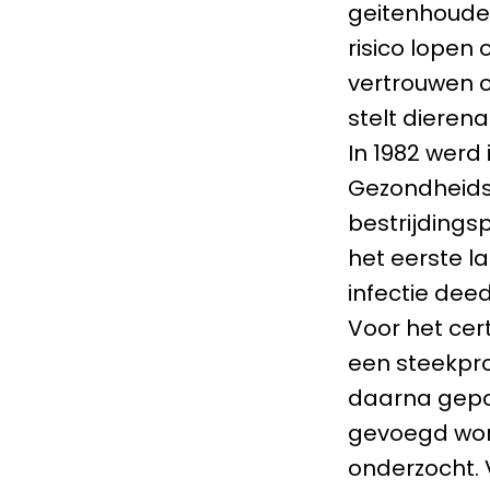
geitenhouder
risico lopen 
vertrouwen op
stelt dieren
In 1982 werd
Gezondheids
bestrijding
het eerste l
infectie dee
Voor het cer
een steekpr
daarna gepoo
gevoegd wor
onderzocht. 