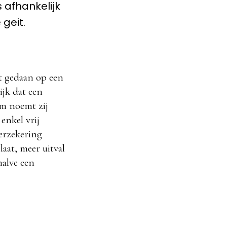
 afhankelijk
 geit.
t gedaan op een
ijk dat een
om noemt zij
enkel vrij
verzekering
aat, meer uitval
halve een