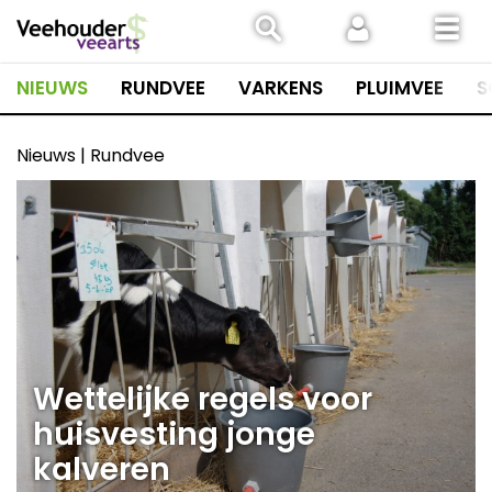
Spring
naar
inhoud
NIEUWS
RUNDVEE
VARKENS
PLUIMVEE
S
Nieuws | Rundvee
Wettelijke regels voor
huisvesting jonge
kalveren