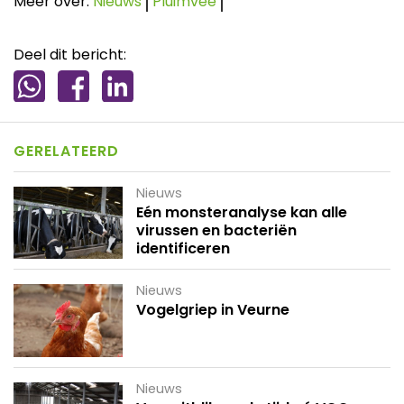
Meer over:
Nieuws
Pluimvee
Deel dit bericht:
GERELATEERD
Nieuws
Eén monsteranalyse kan alle
virussen en bacteriën
identificeren
Nieuws
Vogelgriep in Veurne
Nieuws