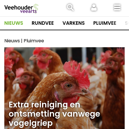
Spring
naar
inhoud
NIEUWS
RUNDVEE
VARKENS
PLUIMVEE
S
Nieuws | Pluimvee
Extra reiniging en
ontsmetting vanwege
vogelgriep