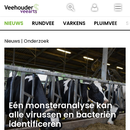
Spring
naar
inhoud
NIEUWS
RUNDVEE
VARKENS
PLUIMVEE
S
Nieuws | Onderzoek
Eén monsteranalyse kan
alle virussen en bacteriën
identificeren