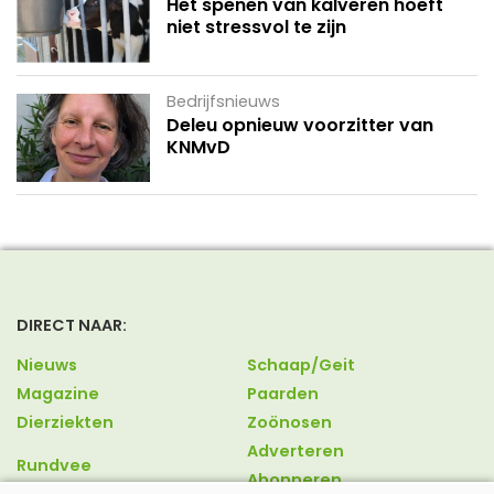
Het spenen van kalveren hoeft
niet stressvol te zijn
Bedrijfsnieuws
Deleu opnieuw voorzitter van
KNMvD
DIRECT NAAR:
Nieuws
Schaap/Geit
Magazine
Paarden
Dierziekten
Zoönosen
Adverteren
Rundvee
Abonneren