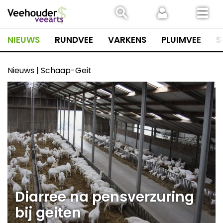
Spring
naar
inhoud
NIEUWS
RUNDVEE
VARKENS
PLUIMVEE
S
Nieuws | Schaap-Geit
Diarree na pensverzuring
bij geiten