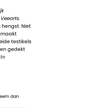
jk
Veearts.
 hengst. Niet
t maakt
ide testikels
s en gedekt
nde
 neem dan