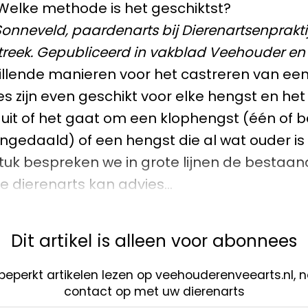
. Welke methode is het geschiktst?
onneveld, paardenarts bij Dierenartsenprakti
reek. Gepubliceerd in vakblad Veehouder en 
chillende manieren voor het castreren van een
s zijn even geschikt voor elke hengst en he
 uit of het gaat om een klophengst (één of be
 ingedaald) of een hengst die al wat ouder i
 stuk bespreken we in grote lijnen de bestaa
e dierenarts kan advies…
Dit artikel is alleen voor abonnees
nbeperkt artikelen lezen op veehouderenveearts.nl,
contact op met uw dierenarts