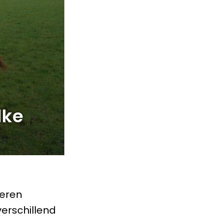
lke
ieren
erschillend