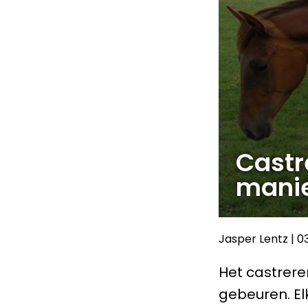
Castr
manie
Jasper Lentz
|
0
Het castrere
gebeuren. El