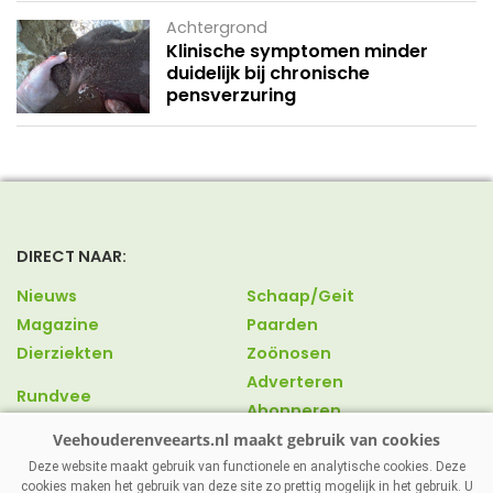
Achtergrond
Klinische symptomen minder
duidelijk bij chronische
pensverzuring
DIRECT NAAR:
Nieuws
Schaap/Geit
Magazine
Paarden
Dierziekten
Zoönosen
Adverteren
Rundvee
Abonneren
Varkens
Over ons
Pluimvee
Contact
Deze website maakt gebruik van functionele en analytische cookies. Deze
cookies maken het gebruik van deze site zo prettig mogelijk in het gebruik. U