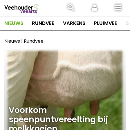
Spring
naar
inhoud
NIEUWS
RUNDVEE
VARKENS
PLUIMVEE
S
Nieuws | Rundvee
Voorkom
speenpuntvereelting bij
melkkoeien