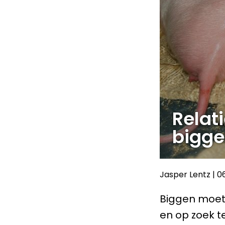
Relat
bigg
Jasper Lentz
|
0
Biggen moete
en op zoek t