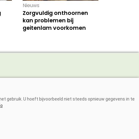
Nieuws
g
Zorgvuldig onthoornen
kan problemen bij
geitenlam voorkomen
Adverteren
Abonneren
et gebruik. U hoeft bijvoorbeeld niet steeds opnieuw gegevens in te
Over ons
fo
Contact
DIA