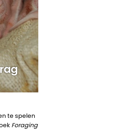
drag
en te spelen
zoek
Foraging