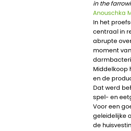
in the farrow
Anouschka M
In het proef
centraal in 
abrupte over
moment van s
darmbacterië
Middelkoop h
en de produc
Dat werd beh
spel- en eet
Voor een goe
geleidelijke 
de huisvesti