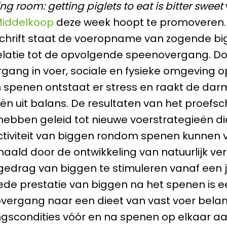
ing room: getting piglets to eat is bitter sweet
iddelkoop
deze week hoopt te promoveren.
schrift staat de voeropname van zogende b
relatie tot de opvolgende speenovergang. D
gang in voer, sociale en fysieke omgeving o
penen ontstaat er stress en raakt de darm 
n uit balans. De resultaten van het proefsch
ebben geleid tot nieuwe voerstrategieën die
tiviteit van biggen rondom spenen kunnen 
aald door de ontwikkeling van natuurlijk ve
gedrag van biggen te stimuleren vanaf een jo
de prestatie van biggen na het spenen is e
overgang naar een dieet van vast voer belang
ngscondities vóór en na spenen op elkaar a