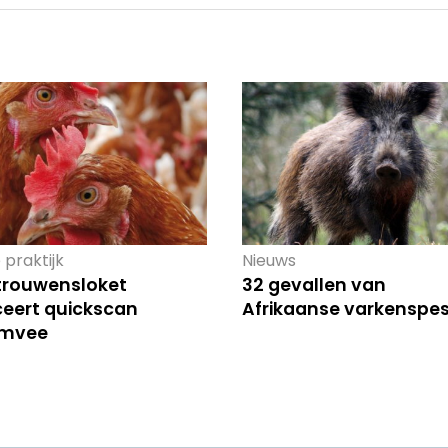
 praktijk
Nieuws
trouwensloket
32 gevallen van
ceert quickscan
Afrikaanse varkenspes
imvee