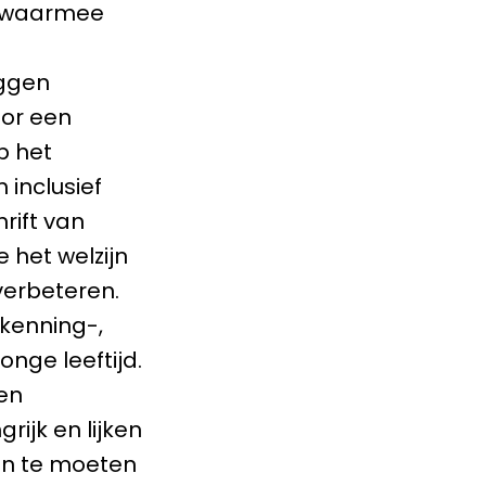
waarmee
iggen
oor een
p het
inclusief
rift van
 het welzijn
verbeteren.
rkenning-,
nge leeftijd.
en
rijk en lijken
an te moeten