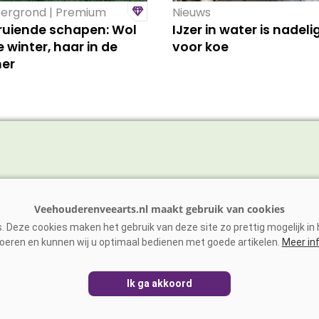
ergrond | Premium
Nieuws
fruiende schapen: Wol
IJzer in water is nadeli
e winter, haar in de
voor koe
er
vee
Schaap/Geit
ens
Paarden
 Deze cookies maken het gebruik van deze site zo prettig mogelijk in h
vee
Zoönosen
oeren en kunnen wij u optimaal bedienen met goede artikelen.
Meer in
Ik ga akkoord
EHOUDERENVEEARTS.NL
|
DISCLAIMER
|
PRIVACY
|
AGRIME