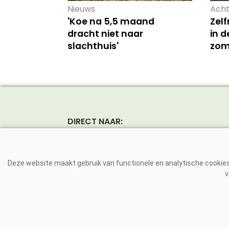
Nieuws
Acht
'Koe na 5,5 maand
Zel
dracht niet naar
in d
slachthuis'
zom
DIRECT NAAR:
Nieuws
Rund
Magazine
Vark
Deze website maakt gebruik van functionele en analytische cookies.
Dierziekten
Pluim
v
VE