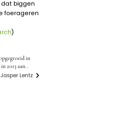
d dat biggen
te foerageren
arch
)
 opgegroeid in
in 2013 aan...
 Jasper Lentz