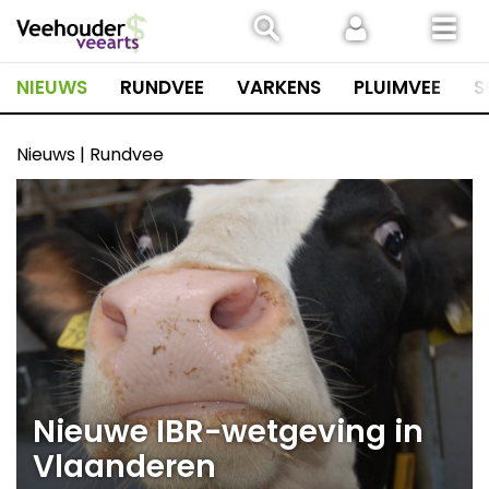
Spring
naar
inhoud
NIEUWS
RUNDVEE
VARKENS
PLUIMVEE
S
Nieuws | Rundvee
Nieuwe IBR-wetgeving in
Vlaanderen