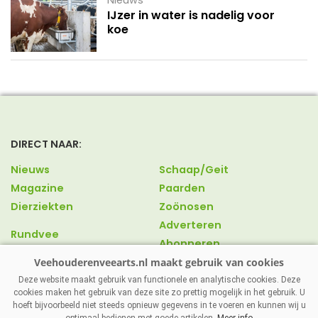
IJzer in water is nadelig voor
koe
DIRECT NAAR:
Nieuws
Schaap/Geit
Magazine
Paarden
Dierziekten
Zoönosen
Adverteren
Rundvee
Abonneren
Varkens
Over ons
Pluimvee
Contact
Deze website maakt gebruik van functionele en analytische cookies. Deze
cookies maken het gebruik van deze site zo prettig mogelijk in het gebruik. U
hoeft bijvoorbeeld niet steeds opnieuw gegevens in te voeren en kunnen wij u