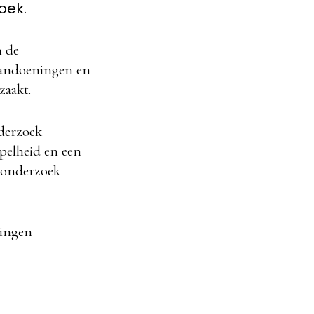
oek.
n de
 aandoeningen en
zaakt.
nderzoek
pelheid en een
t onderzoek
lingen