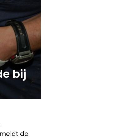
e bij
n
 meldt de