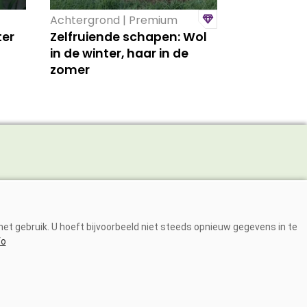
Achtergrond | Premium
ter
Zelfruiende schapen: Wol
in de winter, haar in de
zomer
Adverteren
Abonneren
et gebruik. U hoeft bijvoorbeeld niet steeds opnieuw gegevens in te
Over ons
fo
Contact