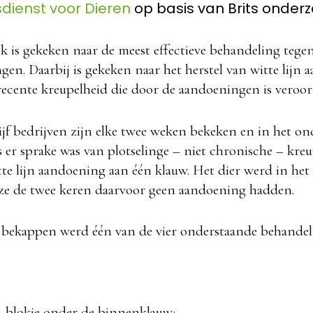
dienst voor Dieren
op basis van Brits onderz
k is gekeken naar de meest effectieve behandeling tege
en. Daarbij is gekeken naar het herstel van witte lijn
recente kreupelheid die door de aandoeningen is veroor
ijf bedrijven zijn elke twee weken bekeken en in het o
er sprake was van plotselinge – niet chronische – kreu
tte lijn aandoening aan één klauw. Het dier werd in he
ze de twee keren daarvoor geen aandoening hadden.
 bekappen werd één van de vier onderstaande behande
 blokje onder de binnenklauw;