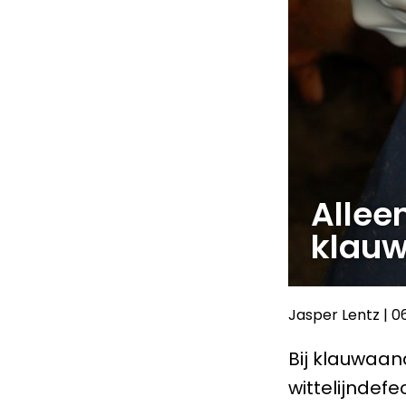
Allee
klau
Jasper Lentz
|
0
Bij klauwaan
wittelijndef