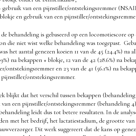
 gebruik van een pijnstiller/ontstekingsremmer (NSAI
blokje en gebruik van een pijnstiller/ontstekingsremm
n de behandeling is gebaseerd op een locomotiescore op 
on die niet wist welke behandeling was toegepast. Geb
was het aantal genezen koeien 11 van de 45 (24.4%) na a
5.9%) na bekappen + blokje, 12 van de 42 (28.6%) na bek
ller/ontstekingsremmer en 23 van de 41 (56.1%) na bekap
 pijnstiller/ontstekingsremmer.
ek blijkt dat het verschil tussen bekappen (behandelin
 van een pijnstiller/ontstekingsremmer (behandeling 4) 
handeling leidt dus tot betere resultaten. In de analyse
n met het bedrijf, het lactatiestadium, de grootte van d
lauwverzorger. Dit werk suggereert dat de kans op gene