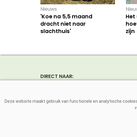
Nieuws
Nieu
'Koe na 5,5 maand
Het
dracht niet naar
hoef
slachthuis'
zijn
DIRECT NAAR:
Nieuws
Rund
Magazine
Vark
Deze website maakt gebruik van functionele en analytische cookies.
Dierziekten
Pluim
v