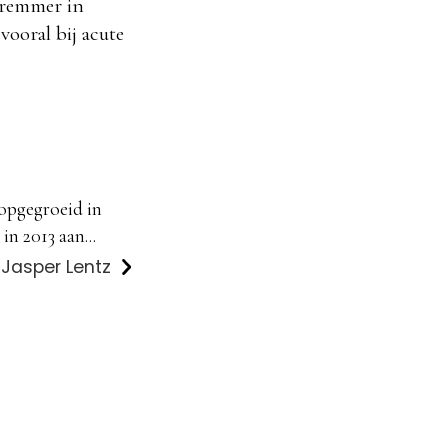
sremmer in
ooral bij acute
 opgegroeid in
in 2013 aan...
 Jasper Lentz