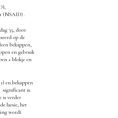
D);
er (NSAID) .
dag 35, door
aseerd op de
lleen bekappen,
appen en gebruik
pen + blokje en
g 1) en bekappen
significant is.
 is verder
e laesie, het
zing wordt