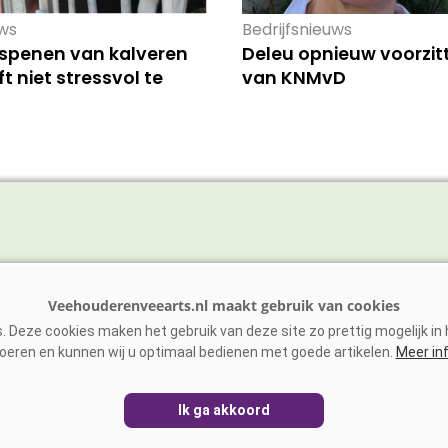
ws
Bedrijfsnieuws
 spenen van kalveren
Deleu opnieuw voorzit
t niet stressvol te
van KNMvD
vee
Schaap/Geit
ens
Paarden
 Deze cookies maken het gebruik van deze site zo prettig mogelijk in h
vee
Zoönosen
oeren en kunnen wij u optimaal bedienen met goede artikelen.
Meer in
Ik ga akkoord