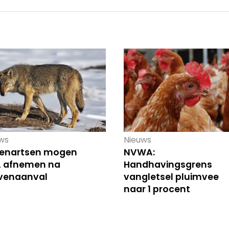
ws
Nieuws
renartsen mogen
NVWA:
 afnemen na
Handhavingsgrens
venaanval
vangletsel pluimvee
naar 1 procent