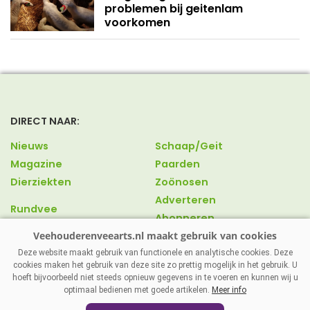
problemen bij geitenlam
voorkomen
DIRECT NAAR:
Nieuws
Schaap/Geit
Magazine
Paarden
Dierziekten
Zoönosen
Adverteren
Rundvee
Abonneren
Varkens
Over ons
Pluimvee
Contact
Deze website maakt gebruik van functionele en analytische cookies. Deze
cookies maken het gebruik van deze site zo prettig mogelijk in het gebruik. U
hoeft bijvoorbeeld niet steeds opnieuw gegevens in te voeren en kunnen wij u
optimaal bedienen met goede artikelen.
Meer info
VEEHOUDERENVEEARTS.NL
|
DISCLAIMER
|
PRIVACY
|