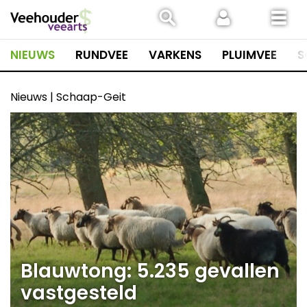
Spring
naar
inhoud
NIEUWS
RUNDVEE
VARKENS
PLUIMVEE
S
Nieuws | Schaap-Geit
Blauwtong: 5.235 gevallen
vastgesteld