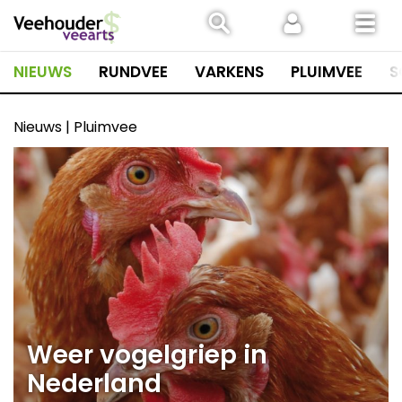
Spring
naar
inhoud
NIEUWS
RUNDVEE
VARKENS
PLUIMVEE
S
Nieuws | Pluimvee
Weer vogelgriep in
Nederland