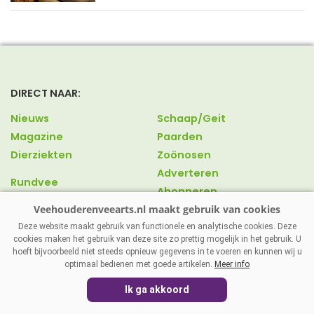
DIRECT NAAR:
Nieuws
Schaap/Geit
Magazine
Paarden
Dierziekten
Zoönosen
Adverteren
Rundvee
Abonneren
Varkens
Over ons
Pluimvee
Contact
Deze website maakt gebruik van functionele en analytische cookies. Deze
cookies maken het gebruik van deze site zo prettig mogelijk in het gebruik. U
hoeft bijvoorbeeld niet steeds opnieuw gegevens in te voeren en kunnen wij u
optimaal bedienen met goede artikelen.
Meer info
VEEHOUDERENVEEARTS.NL
|
DISCLAIMER
|
PRIVACY
|
Ik ga akkoord
AGRIMEDIA