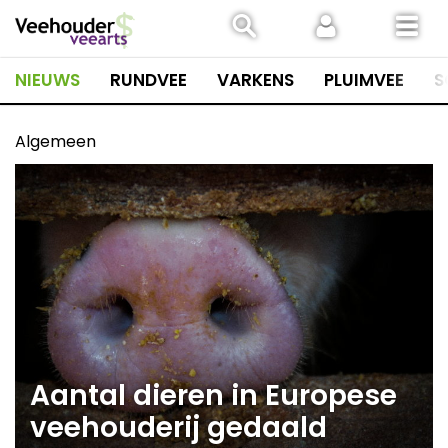
Spring
naar
inhoud
NIEUWS
RUNDVEE
VARKENS
PLUIMVEE
S
Algemeen
Aantal dieren in Europese
veehouderij gedaald