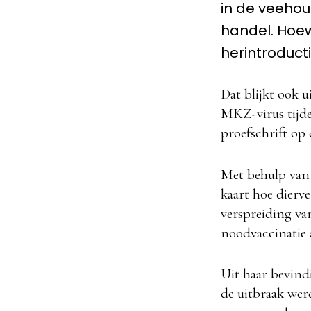
in de veehou
handel. Hoewel
herintroduct
Dat blijkt ook u
MKZ-virus tijde
proefschrift op
Met behulp van 
kaart hoe dierv
verspreiding van
noodvaccinatie a
Uit haar bevindi
de uitbraak werd