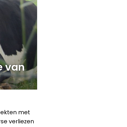
e van
ziekten met
se verliezen