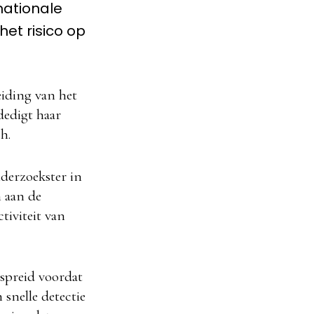
nationale
 het risico op
eiding van het
dedigt haar
ch
.
derzoekster in
 aan de
tiviteit van
rspreid voordat
snelle detectie