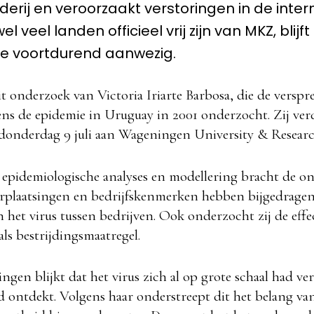
derij en veroorzaakt verstoringen in de inter
 veel landen officieel vrij zijn van MKZ, blijft
ie voortdurend aanwezig.
it onderzoek van Victoria Iriarte Barbosa, die de verspr
ns de epidemie in Uruguay in 2001 onderzocht. Zij ver
 donderdag 9 juli aan
Wageningen University & Resear
epidemiologische analyses en modellering bracht de on
erplaatsingen en bedrijfskenmerken hebben bijgedragen
 het virus tussen bedrijven. Ook onderzocht zij de effec
ls bestrijdingsmaatregel.
ngen blijkt dat het virus zich al op grote schaal had ve
 ontdekt. Volgens haar onderstreept dit het belang van 