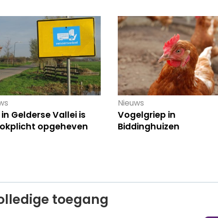
ws
Nieuws
in Gelderse Vallei is
Vogelgriep in
okplicht opgeheven
Biddinghuizen
olledige toegang