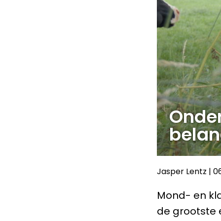
Onder
bela
Jasper Lentz
|
0
Mond- en kla
de grootste 