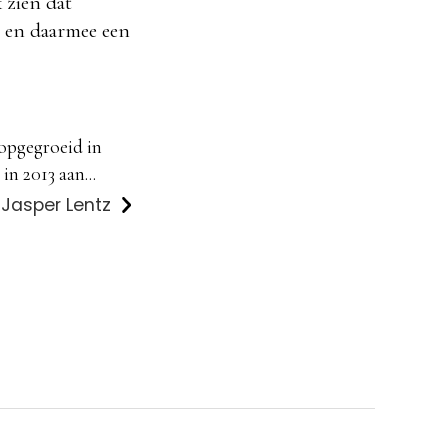
 zien dat
n en daarmee een
 opgegroeid in
in 2013 aan...
 Jasper Lentz