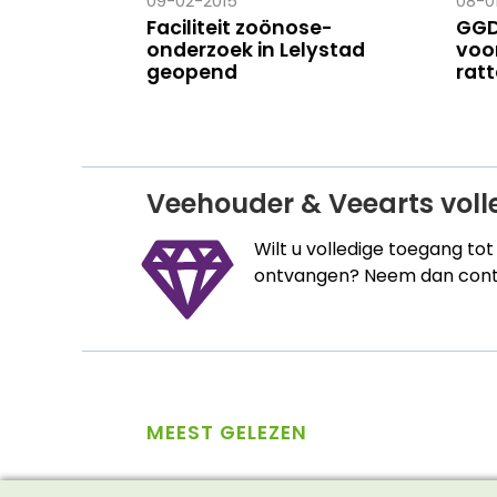
09-02-2015
08-0
Faciliteit zoönose-
GGD
onderzoek in Lelystad
voor
geopend
rat
Veehouder & Veearts vol
Wilt u volledige toegang to
ontvangen? Neem dan conta
MEEST GELEZEN