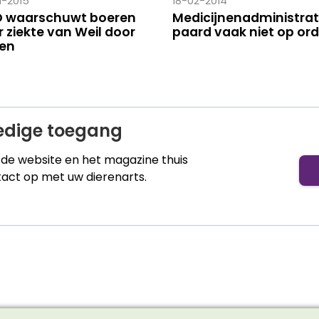
1-2015
18-02-2014
 waarschuwt boeren
Medicijnenadministrat
 ziekte van Weil door
paard vaak niet op or
ten
ledige toegang
t de website en het magazine thuis
ct op met uw dierenarts.