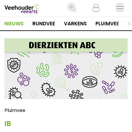
Spring
naar
inhoud
NIEUWS
RUNDVEE
VARKENS
PLUIMVEE
S
Pluimvee
IB