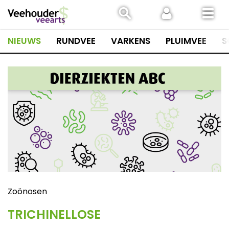
Spring
naar
inhoud
NIEUWS
RUNDVEE
VARKENS
PLUIMVEE
S
Zoönosen
TRICHINELLOSE