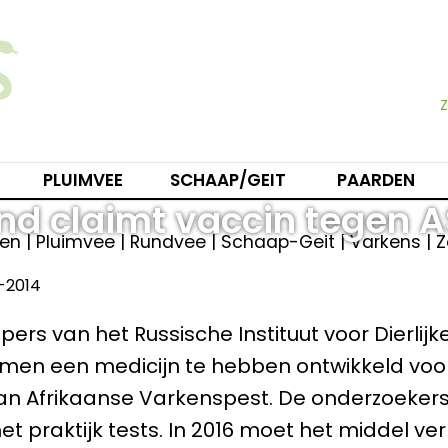
PLUIMVEE
SCHAAP/GEIT
PAARDEN
nd claimt vaccin tegen A
en | Pluimvee | Rundvee | Schaap-Geit | Varkens |
-2014
rs van het Russische Instituut voor Dierlijk
aimen een medicijn te hebben ontwikkeld voo
van Afrikaanse Varkenspest. De onderzoekers 
praktijk tests. In 2016 moet het middel verkr