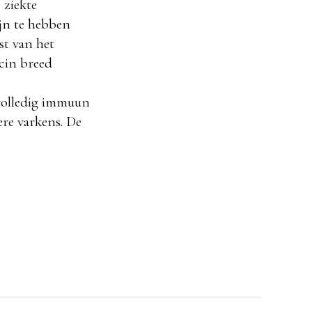
 ziekte
jn te hebben
st van het
cin breed
volledig immuun
re varkens. De