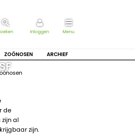
Zoeken
Inloggen
Menu
ZOÖNOSEN
ARCHIEF
SF
 Zoönosen
e
r de
zijn al
ijgbaar zijn.