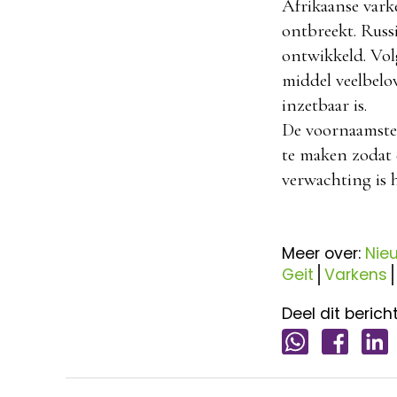
Afrikaanse varke
ontbreekt. Russ
ontwikkeld. Volg
middel veelbelo
inzetbaar is.
De voornaamste
te maken zodat 
verwachting is h
Meer over:
Nie
Geit
Varkens
Deel dit bericht