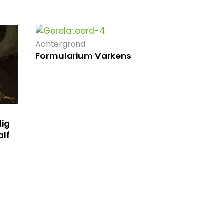
Achtergrond
Formularium Varkens
ig
lf