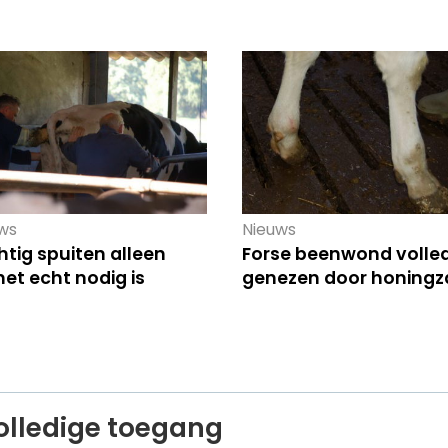
ws
Nieuws
tig spuiten alleen
Forse beenwond volled
het echt nodig is
genezen door honingza
olledige toegang