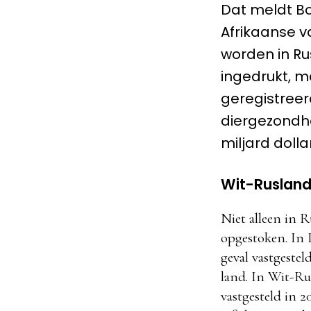
Dat meldt B
Afrikaanse v
worden in Rus
ingedrukt, m
geregistreer
diergezondhe
miljard dolla
Wit-Rusland
Niet alleen in 
opgestoken. In L
geval vastgestel
land. In Wit-Ru
vastgesteld in 20