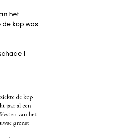
an het
te de kop was
schade 1
ziekte de kop
t jaar al een
 Westen van het
ouwse grenst