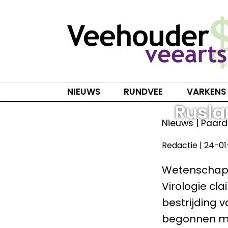
Spring
naar
inhoud
NIEUWS
RUNDVEE
VARKENS
Rusla
Nieuws | Paard
Redactie
|
24-01
Wetenschappe
Virologie cl
bestrijding 
begonnen met 