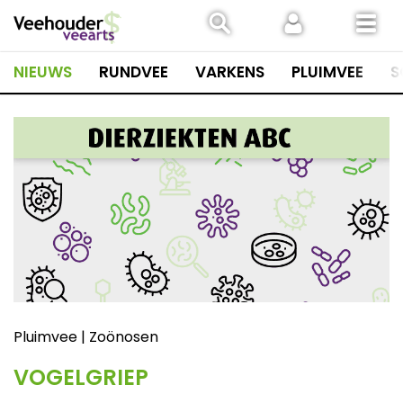
Spring
naar
inhoud
NIEUWS
RUNDVEE
VARKENS
PLUIMVEE
S
Pluimvee | Zoönosen
VOGELGRIEP