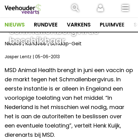
Spring
naar
inhoud
Vaccin
NIEUWS
RUNDVEE
VARKENS
PLUIMVEE
S
Schmallenbergvirus
beschikbaar
Nieuws | Rundvee | Schaap-Geit
Jasper Lentz
|
05-06-2013
MSD Animal Health brengt in juni een vaccin op
de markt tegen het Schmallenbergvirus. In
eerste instantie is er alleen in Engeland een
voorlopige toelating van het middel. “In
Nederland is het misschien wel nodig, maar
het is aan de autoriteiten te beslissen over
een eventuele toelating”, vertelt Henk Kuijk,
dierenarts bij MSD.