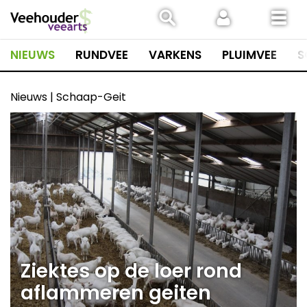
Spring
naar
inhoud
NIEUWS
RUNDVEE
VARKENS
PLUIMVEE
S
Nieuws | Schaap-Geit
Ziektes op de loer rond
aflammeren geiten