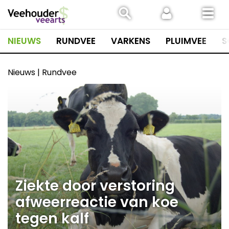
Spring
naar
inhoud
NIEUWS
RUNDVEE
VARKENS
PLUIMVEE
S
Nieuws | Rundvee
Ziekte door verstoring
afweerreactie van koe
tegen kalf