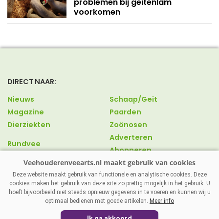
problemen bij geitenlam
voorkomen
DIRECT NAAR:
Nieuws
Schaap/Geit
Magazine
Paarden
Dierziekten
Zoönosen
Adverteren
Rundvee
Abonneren
Varkens
Over ons
Pluimvee
Contact
Deze website maakt gebruik van functionele en analytische cookies. Deze
cookies maken het gebruik van deze site zo prettig mogelijk in het gebruik. U
hoeft bijvoorbeeld niet steeds opnieuw gegevens in te voeren en kunnen wij u
optimaal bedienen met goede artikelen.
Meer info
VEEHOUDERENVEEARTS.NL
|
DISCLAIMER
|
PRIVACY
|
Ik ga akkoord