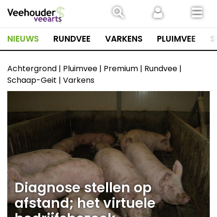
Spring
naar
inhoud
NIEUWS
RUNDVEE
VARKENS
PLUIMVEE
S
Achtergrond | Pluimvee | Premium | Rundvee |
Schaap-Geit | Varkens
Diagnose stellen op
afstand; het virtuele