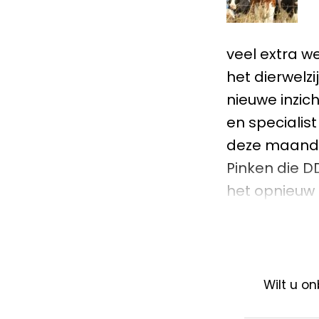
veel extra w
het dierwelz
nieuwe inzic
en specialis
deze maand 
Pinken die D
het opnieuw 
Wilt u o