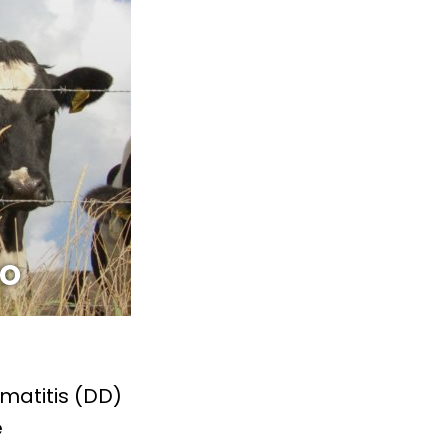
ro
rmatitis (DD)
e