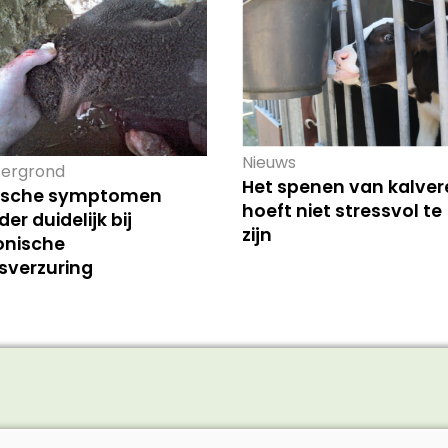
Nieuws
ergrond
Het spenen van kalver
nische symptomen
hoeft niet stressvol te
er duidelijk bij
zijn
onische
sverzuring