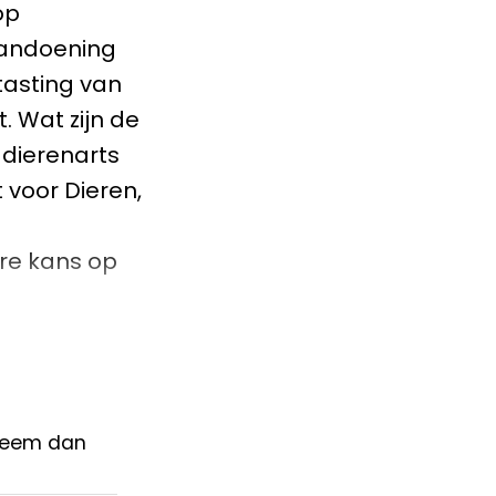
op
aandoening
tasting van
. Wat zijn de
 dierenarts
 voor Dieren,
re kans op
 neem dan