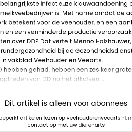
belangrijkste infectieuze klauwaandoening 
melkveebedrijven is. Met name omdat de 
erk betekent voor de veehouder, en een aan
ijn en een verminderde productie veroorzaakt
hten over DD? Dat vertelt Menno Holzhauwer,
t rundergezondheid bij de Gezondheidsdienst
in vakblad Veehouder en Veearts.
D hebben gehad, hebben een zes keer grote
optreden van DD na het afkalven….
Dit artikel is alleen voor abonnees
nbeperkt artikelen lezen op veehouderenveearts.nl,
contact op met uw dierenarts