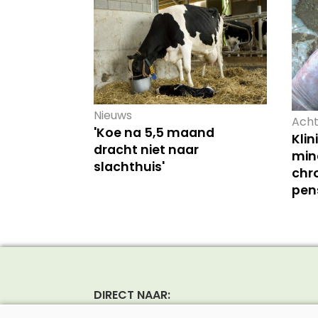
Nieuws
Acht
'Koe na 5,5 maand
Kli
dracht niet naar
mind
slachthuis'
chr
pen
DIRECT NAAR: