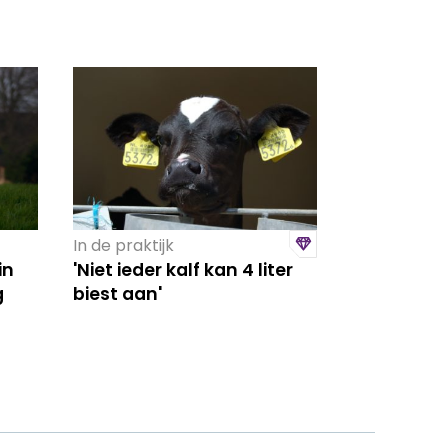
In de praktijk
in
'Niet ieder kalf kan 4 liter
g
biest aan'