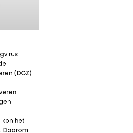
gvirus
de
eren (DGZ)
veren
ngen
 kon het
n. Daarom