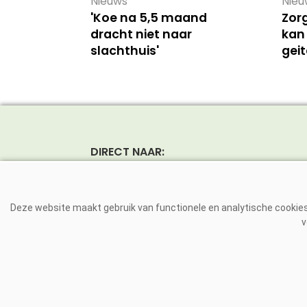
Nieuws
Nieu
'Koe na 5,5 maand
Zor
dracht niet naar
kan
slachthuis'
gei
DIRECT NAAR:
Nieuws
Rund
Magazine
Vark
Deze website maakt gebruik van functionele en analytische cookies.
Dierziekten
Pluim
v
VE