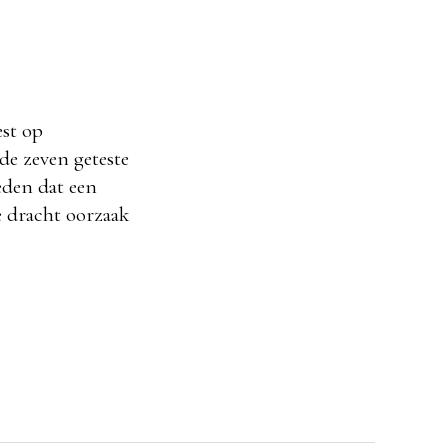
st op
de zeven geteste
eden dat een
e dracht oorzaak