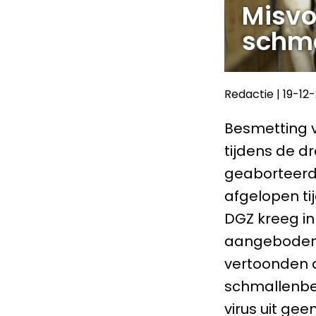
Misvo
schma
Redactie
|
19-12
Besmetting 
tijdens de d
geaborteerd
afgelopen t
DGZ kreeg i
aangeboden 
vertoonden d
schmallenber
virus uit ge