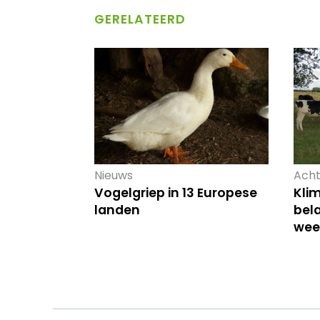
GERELATEERD
Nieuws
Acht
Vogelgriep in 13 Europese
Kli
landen
bela
wee