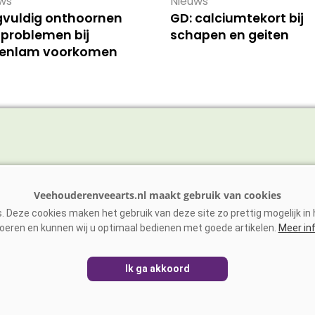
ws
Nieuws
gvuldig onthoornen
GD: calciumtekort bij
 problemen bij
schapen en geiten
tenlam voorkomen
vee
Schaap/Geit
ens
Paarden
 Deze cookies maken het gebruik van deze site zo prettig mogelijk in h
vee
Zoönosen
oeren en kunnen wij u optimaal bedienen met goede artikelen.
Meer in
Ik ga akkoord
EHOUDERENVEEARTS.NL
|
DISCLAIMER
|
PRIVACY
|
AGRIME