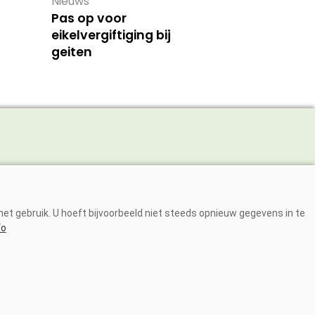
Nieuws
Pas op voor
eikelvergiftiging bij
geiten
Adverteren
Abonneren
et gebruik. U hoeft bijvoorbeeld niet steeds opnieuw gegevens in te
Over ons
fo
Contact
DIA