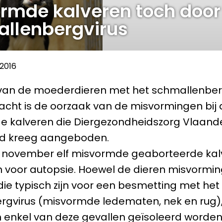
rmde kalveren toch door
llenbergvirus
-2016
van de moederdieren met het schmallenber
racht is de oorzaak van de misvormingen bij 
e kalveren die Diergezondheidszorg Vlaand
ijd kreeg aangeboden.
n november elf misvormde geaborteerde kal
voor autopsie. Hoewel de dieren misvormi
ie typisch zijn voor een besmetting met het
gvirus (misvormde ledematen, nek en rug),
en enkel van deze gevallen geïsoleerd worde