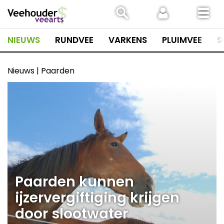
Spring
naar
inhoud
NIEUWS
RUNDVEE
VARKENS
PLUIMVEE
S
Nieuws | Paarden
Paarden kunnen
ijzervergiftiging krijgen
door slootwater