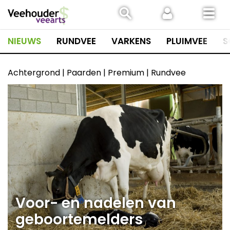
Spring
naar
inhoud
NIEUWS
RUNDVEE
VARKENS
PLUIMVEE
S
Achtergrond | Paarden | Premium | Rundvee
Voor- en nadelen van
geboortemelders