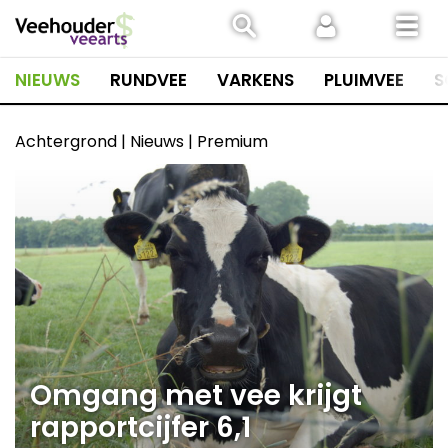
Spring
naar
inhoud
NIEUWS
RUNDVEE
VARKENS
PLUIMVEE
S
Achtergrond | Nieuws | Premium
Omgang met vee krijgt
rapportcijfer 6,1