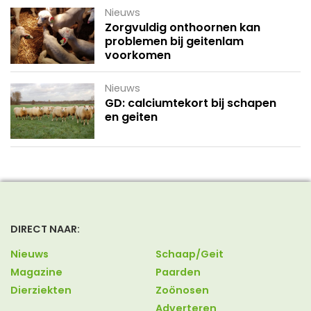
Nieuws
Zorgvuldig onthoornen kan
problemen bij geitenlam
voorkomen
Nieuws
GD: calciumtekort bij schapen
en geiten
DIRECT NAAR:
Nieuws
Schaap/Geit
Magazine
Paarden
Dierziekten
Zoönosen
Adverteren