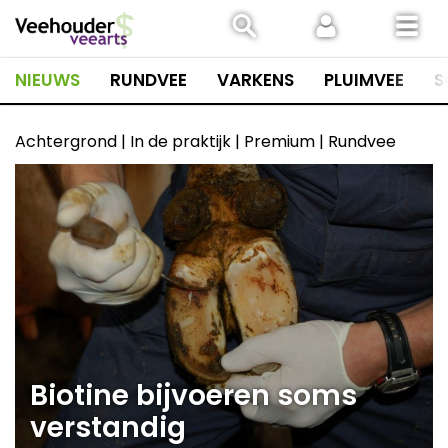
Spring
naar
inhoud
NIEUWS
RUNDVEE
VARKENS
PLUIMVEE
S
Achtergrond | In de praktijk | Premium | Rundvee
Biotine bijvoeren soms
verstandig