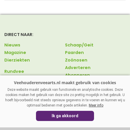
DIRECT NAAR:
Nieuws
Schaap/Geit
Magazine
Paarden
Dierziekten
Zoönosen
Adverteren
Rundvee
Abonneren
Varkens
Over ons
Pluimvee
Contact
Deze website maakt gebruik van functionele en analytische cookies. Deze
cookies maken het gebruik van deze site zo prettig mogelijk in het gebruik. U
hoeft bijvoorbeeld niet steeds opnieuw gegevens in te voeren en kunnen wij u
optimaal bedienen met goede artikelen.
Meer info
VEEHOUDERENVEEARTS.NL
|
DISCLAIMER
|
PRIVACY
|
Ik ga akkoord
AGRIMEDIA