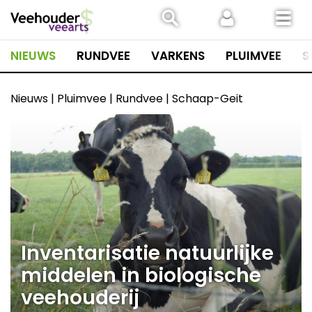
Spring
naar
inhoud
NIEUWS
RUNDVEE
VARKENS
PLUIMVEE
S
Nieuws | Pluimvee | Rundvee | Schaap-Geit
Inventarisatie natuurlijke
middelen in biologische
veehouderij