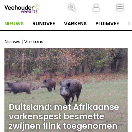
Spring
naar
inhoud
NIEUWS
RUNDVEE
VARKENS
PLUIMVEE
S
Nieuws | Varkens
Duitsland: met Afrikaanse
varkenspest besmette
zwijnen flink toegenomen