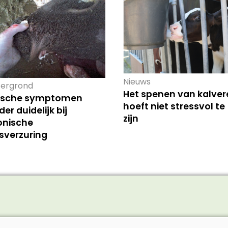
Nieuws
ergrond
Het spenen van kalver
nische symptomen
hoeft niet stressvol te
er duidelijk bij
zijn
onische
sverzuring
vee
Schaap/Geit