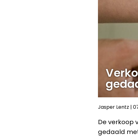
Verko
gedaa
Jasper Lentz
|
0
De verkoop v
gedaald met