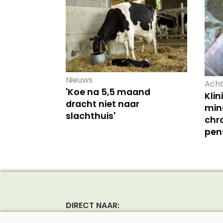
Nieuws
Acht
'Koe na 5,5 maand
Kli
dracht niet naar
mind
slachthuis'
chr
pen
DIRECT NAAR:
Nieuws
Rund