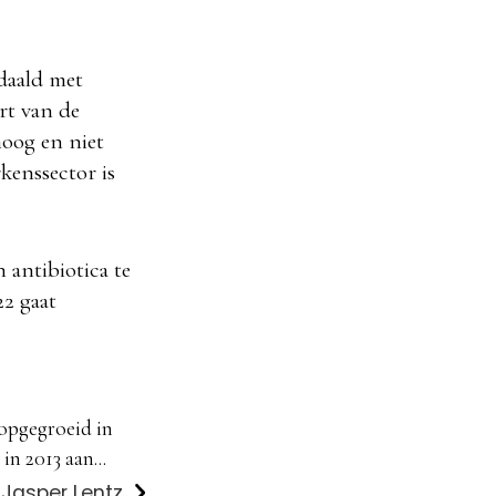
edaald met
art van de
hoog en niet
kenssector is
 antibiotica te
22 gaat
 opgegroeid in
in 2013 aan...
 Jasper Lentz