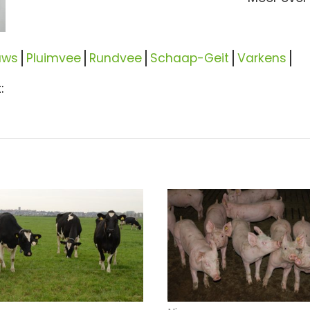
uws
Pluimvee
Rundvee
Schaap-Geit
Varkens
: