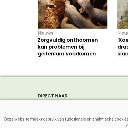
Nieuws
Nieu
Zorgvuldig onthoornen
'Ko
kan problemen bij
drac
geitenlam voorkomen
slac
DIRECT NAAR:
Nieuws
Rund
Magazine
Vark
Deze website maakt gebruik van functionele en analytische cookies.
Dierziekten
Pluim
v