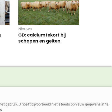
Nieuws
g
GD: calciumtekort bij
schapen en geiten
Adverteren
Abonneren
et gebruik. U hoeft bijvoorbeeld niet steeds opnieuw gegevens in te
Over ons
fo