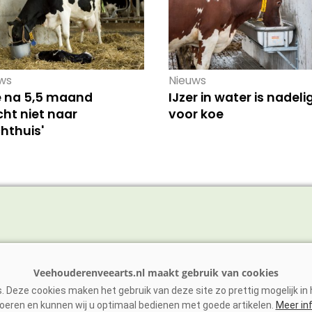
ws
Nieuws
e na 5,5 maand
IJzer in water is nadeli
ht niet naar
voor koe
hthuis'
vee
Schaap/Geit
ens
Paarden
 Deze cookies maken het gebruik van deze site zo prettig mogelijk in h
vee
Zoönosen
oeren en kunnen wij u optimaal bedienen met goede artikelen.
Meer in