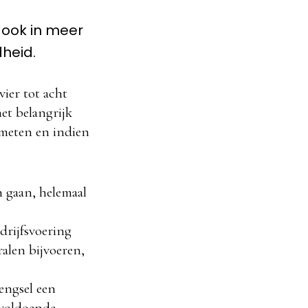
 ook in meer
heid.
ier tot acht
et belangrijk
 meten en indien
 gaan, helemaal
drijfsvoering
ralen bijvoeren,
mengsel een
 voldoende