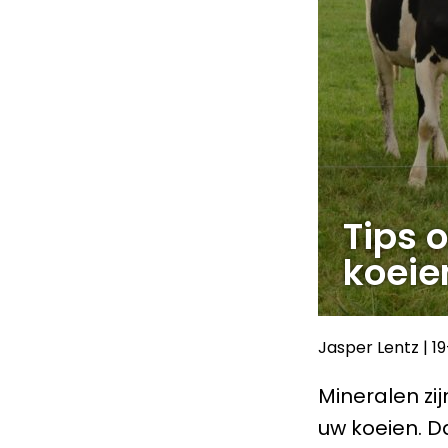
Tips 
koeie
Jasper Lentz
|
1
Mineralen zi
uw koeien. D