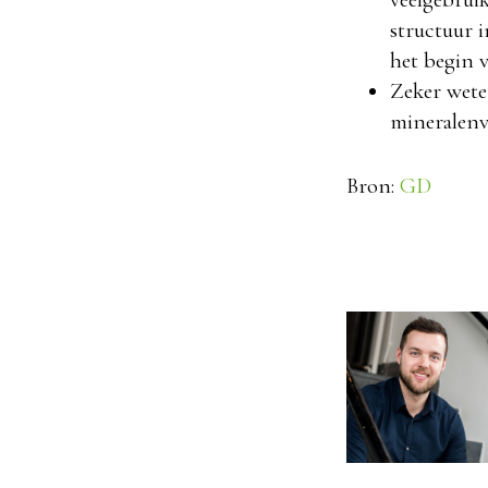
structuur 
het begin v
Zeker wete
mineralenv
Bron:
GD