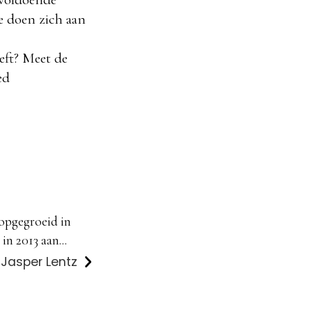
e doen zich aan
eft? Meet de
ed
 opgegroeid in
in 2013 aan...
 Jasper Lentz