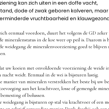
ziening kan zich uiten in een doffe vacht,
tand, dode of zwak geboren kalveren, maar
verminderde vruchtbaarheid en klauwgezond
ich eenmaal voordoen, duurt het volgens de GD zeker v
 mineralenstatus in de koe weer op peil is. Daarom is h
de weidegang de mineralenvoorziening goed te blijven
ren.
t uw koeien met onvoldoende voorziening de weide in
n nacht weidt. Eenmaal in de wei is bijsturen lastig.
ke manier van mineralen verstrekken het beste bij uw be
 toevoeging aan het krachtvoer, losse of gemengde mine
 bemesting of bolussen.
e weidegang is bijsturen op stal via krachtvoer of een 
kte en relatief eenvoudige manier. Denk daarbij ook aan