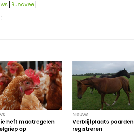
uws
Rundvee
:
ws
Nieuws
gië heft maatregelen
Verblijfplaats paarden
elgriep op
registreren