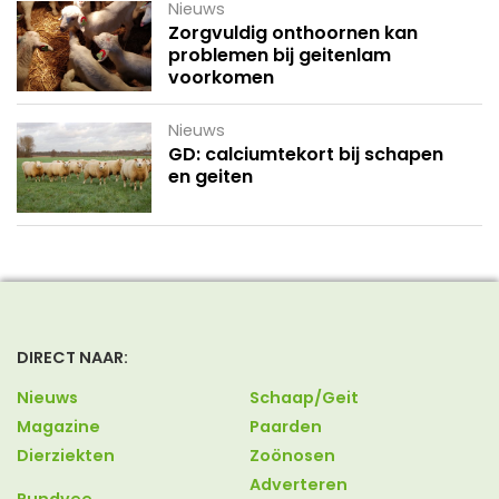
Nieuws
Zorgvuldig onthoornen kan
problemen bij geitenlam
voorkomen
Nieuws
GD: calciumtekort bij schapen
en geiten
DIRECT NAAR:
Nieuws
Schaap/Geit
Magazine
Paarden
Dierziekten
Zoönosen
Adverteren
Rundvee