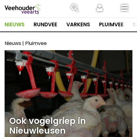
Spring
naar
inhoud
NIEUWS
RUNDVEE
VARKENS
PLUIMVEE
S
Nieuws | Pluimvee
Ook vogelgriep in
Nieuwleusen