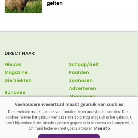
geiten
DIRECT NAAR:
Nieuws
Schaap/Geit
Magazine
Paarden
Dierziekten
Zoönosen
Adverteren
Rundvee
Abonneren
Varkens
Over ons
Pluimvee
Contact
Deze website maakt gebruik van functionele en analytische cookies. Deze
cookies maken het gebruik van deze site zo prettig mogelijk in het gebruik. U
hoeft bijvoorbeeld niet steeds opnieuw gegevens in te voeren en kunnen wij u
optimaal bedienen met goede artikelen.
Meer info
VEEHOUDERENVEEARTS.NL
|
DISCLAIMER
|
PRIVACY
|