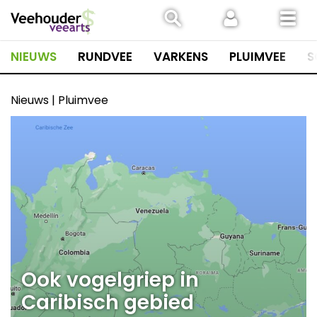
Spring
naar
inhoud
NIEUWS
RUNDVEE
VARKENS
PLUIMVEE
S
Nieuws | Pluimvee
Ook vogelgriep in
Caribisch gebied