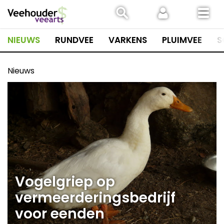
Spring
naar
inhoud
NIEUWS
RUNDVEE
VARKENS
PLUIMVEE
S
Nieuws
Vogelgriep op
vermeerderingsbedrijf
voor eenden