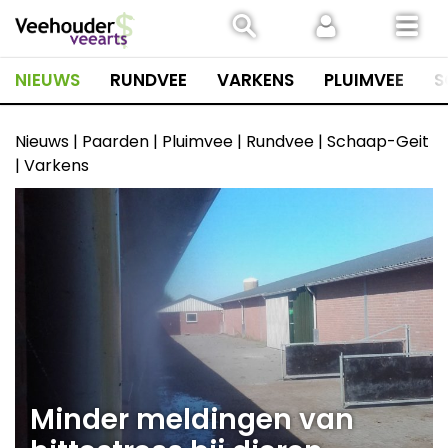
Spring
naar
inhoud
NIEUWS
RUNDVEE
VARKENS
PLUIMVEE
S
Nieuws | Paarden | Pluimvee | Rundvee | Schaap-Geit
| Varkens
Minder meldingen van