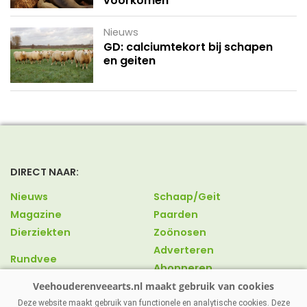
voorkomen
Nieuws
GD: calciumtekort bij schapen
en geiten
DIRECT NAAR:
Nieuws
Schaap/Geit
Magazine
Paarden
Dierziekten
Zoönosen
Adverteren
Rundvee
Abonneren
Varkens
Over ons
Pluimvee
Contact
Deze website maakt gebruik van functionele en analytische cookies. Deze