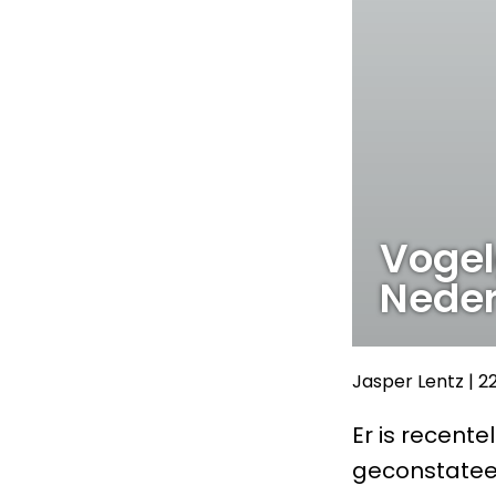
Vogel
Neder
Jasper Lentz
|
2
Er is recent
geconstateer