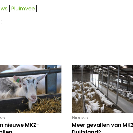
uws
Pluimvee
:
ws
Nieuws
n nieuwe MKZ-
Meer gevallen van MKZ
allen
Duitsland?