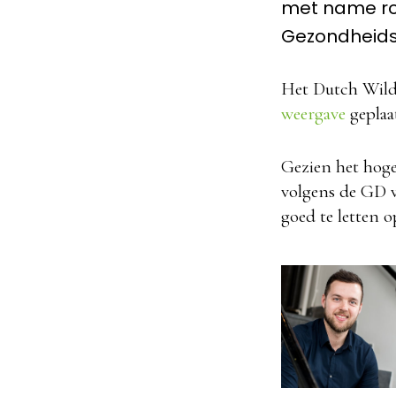
met name ron
Gezondheidsd
Het Dutch Wild
weergave
geplaat
Gezien het hoge
volgens de GD v
goed te letten o