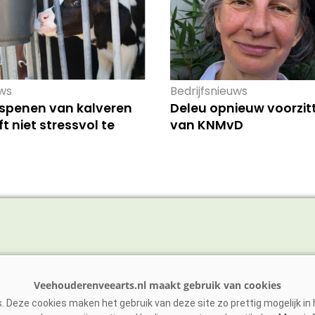
ws
Bedrijfsnieuws
 spenen van kalveren
Deleu opnieuw voorzit
t niet stressvol te
van KNMvD
vee
Schaap/Geit
ens
Paarden
 Deze cookies maken het gebruik van deze site zo prettig mogelijk in h
vee
Zoönosen