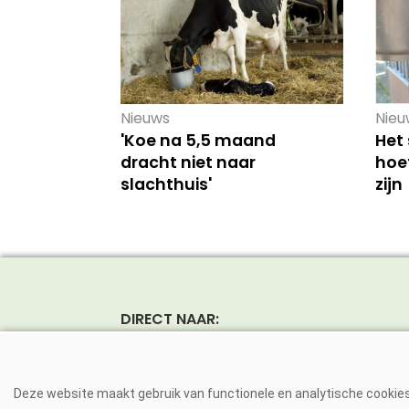
Nieuws
Nieu
'Koe na 5,5 maand
Het
dracht niet naar
hoef
slachthuis'
zijn
DIRECT NAAR:
Nieuws
Rund
Magazine
Vark
Deze website maakt gebruik van functionele en analytische cookies.
Dierziekten
Pluim