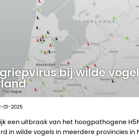
griepvirus bij wilde vogel
land
2-01-2025
elijk een uitbraak van het hoogpathogene H5N
d in wilde vogels in meerdere provincies in