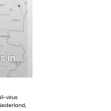
s in
1-virus
 Nederland,