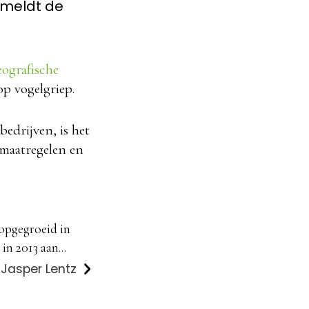
 meldt de
eografische
op vogelgriep.
edrijven, is het
smaatregelen en
 opgegroeid in
in 2013 aan...
 Jasper Lentz