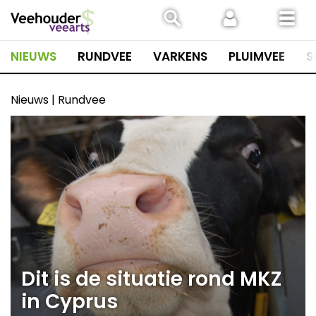
Spring
naar
inhoud
NIEUWS
RUNDVEE
VARKENS
PLUIMVEE
S
Nieuws | Rundvee
Dit is de situatie rond MKZ
in Cyprus