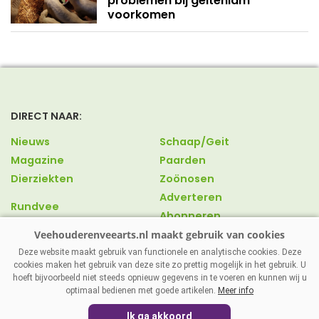
problemen bij geitenlam
voorkomen
DIRECT NAAR:
Nieuws
Schaap/Geit
Magazine
Paarden
Dierziekten
Zoönosen
Adverteren
Rundvee
Abonneren
Varkens
Over ons
Pluimvee
Contact
Deze website maakt gebruik van functionele en analytische cookies. Deze
cookies maken het gebruik van deze site zo prettig mogelijk in het gebruik. U
hoeft bijvoorbeeld niet steeds opnieuw gegevens in te voeren en kunnen wij u
optimaal bedienen met goede artikelen.
Meer info
VEEHOUDERENVEEARTS.NL
|
DISCLAIMER
|
PRIVACY
|
Ik ga akkoord