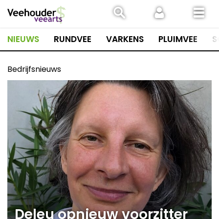
Spring
naar
inhoud
NIEUWS
RUNDVEE
VARKENS
PLUIMVEE
S
Bedrijfsnieuws
Deleu opnieuw voorzitter