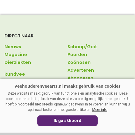
DIRECT NAAR:
Nieuws
Schaap/Geit
Magazine
Paarden
Dierziekten
Zoönosen
Adverteren
Rundvee
Abonneren
Varkens
Over ons
Pluimvee
Contact
Deze website maakt gebruik van functionele en analytische cookies. Deze
cookies maken het gebruik van deze site zo prettig mogelijk in het gebruik. U
hoeft bijvoorbeeld niet steeds opnieuw gegevens in te voeren en kunnen wij u
optimaal bedienen met goede artikelen.
Meer info
VEEHOUDERENVEEARTS.NL
|
DISCLAIMER
|
PRIVACY
|
Ik ga akkoord
AGRIMEDIA