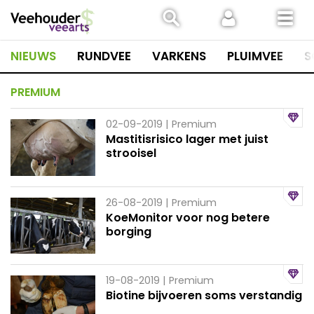
Spring
naar
inhoud
NIEUWS
RUNDVEE
VARKENS
PLUIMVEE
S
PREMIUM
02-09-2019
| Premium
Mastitisrisico lager met juist
strooisel
26-08-2019
| Premium
KoeMonitor voor nog betere
borging
19-08-2019
| Premium
Biotine bijvoeren soms verstandig