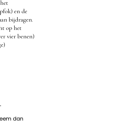
 het
opfok) en de
aan bijdragen.
ht op het
ver vier benen)
ge)
.
 neem dan