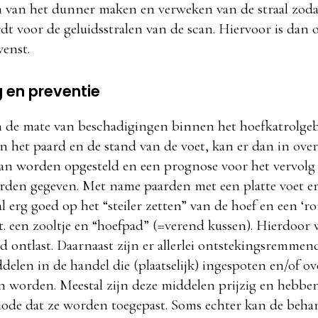
m van het dunner maken en verweken van de straal zoda
t voor de geluidsstralen van de scan. Hiervoor is dan 
enst.
 en preventie
n de mate van beschadigingen binnen het hoefkatrolgeb
n het paard en de stand van de voet, kan er dan in over
an worden opgesteld en een prognose voor het vervolg
den gegeven. Met name paarden met een platte voet en
l erg goed op het “steiler zetten” van de hoef en een ‘ro
t. een zooltje en “hoefpad” (=verend kussen). Hierdoor
d ontlast. Daarnaast zijn er allerlei ontstekingsremmen
elen in de handel die (plaatselijk) ingespoten en/of ov
 worden. Meestal zijn deze middelen prijzig en hebben
riode dat ze worden toegepast. Soms echter kan de beha