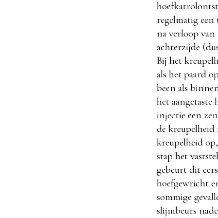
hoefkatrolontst
regelmatig een 
na verloop van 
achterzijde (dus
Bij het kreupel
als het paard o
been als binne
het aangetaste h
injectie een ze
de kreupelheid 
kreupelheid op,
stap het vastst
gebeurt dit ee
hoefgewricht e
sommige gevall
slijmbeurs nade