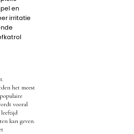
epel en
r irritatie
ende
fkatrol
t.
orden het meest
 populaire
ordt vooral
leeftijd
hten kan geven.
et