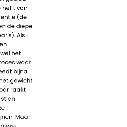
 helft van
eentje (de
sen de diepe
ris). Als
een
ewel het
proces waar
eedt bijna
het gewicht
oor raakt
st en
ze
jnen. Maar
mplexe