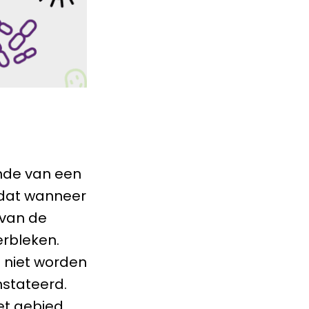
inde van een
k dat wanneer
 van de
erbleken.
e niet worden
nstateerd.
het gebied