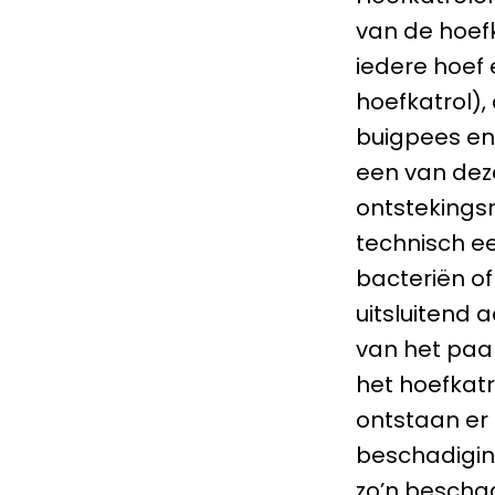
van de hoefk
iedere hoef 
hoefkatrol),
buigpees en 
een van dez
ontstekingsr
technisch ee
bacteriën of
uitsluitend
van het paar
het hoefkat
ontstaan er
beschadigin
zo’n beschad