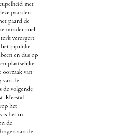
reupelheid met
 deze paarden
het paard de
eze minder snel.
sterk verergert
het pijnlijke
nbeen en dus op
en plaatselijke
de oorzaak van
g van de
s de volgende
t. Meestal
rop het
 is het in
en de
idingen aan de