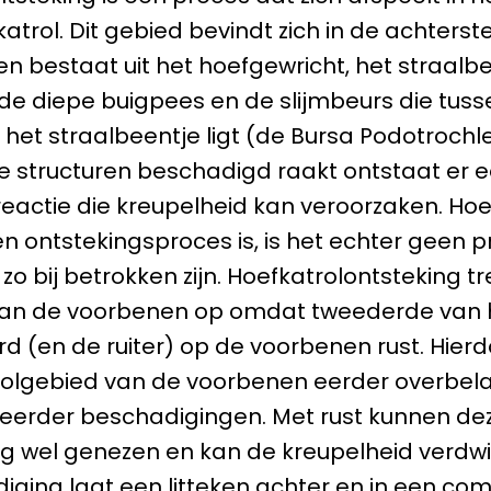
atrol. Dit gebied bevindt zich in de achterste
en bestaat uit het hoefgewricht, het straalb
 de diepe buigpees en de slijmbeurs die tus
het straalbeentje ligt (de Bursa Podotrochlea
e structuren beschadigd raakt ontstaat er 
eactie die kreupelheid kan veroorzaken. Ho
n ontstekingsproces is, is het echter geen 
 zo bij betrokken zijn. Hoefkatrolontsteking tr
 aan de voorbenen op omdat tweederde van 
d (en de ruiter) op de voorbenen rust. Hierd
rolgebied van de voorbenen eerder overbela
 eerder beschadigingen. Met rust kunnen de
g wel genezen en kan de kreupelheid verdwi
iging laat een litteken achter en in een co