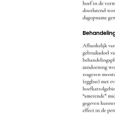
hoef in de vor
doorlatend word
dagopname gew
Behandeling
Afhankelijk va
gebruiksdoel va
behandelingspl
aandoening wor
reageren meesta
(eggbar) met ev
hoefkatrolgebie
“smerende” midd
gegeven kunnen
effect in de pe