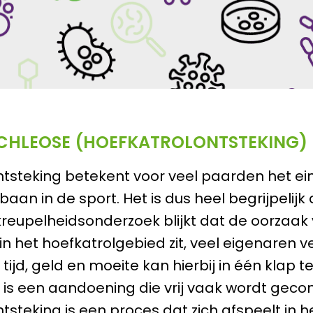
HLEOSE (HOEFKATROLONTSTEKING)
ntsteking betekent voor veel paarden het e
baan in de sport. Het is dus heel begrijpelij
kreupelheidsonderzoek blijkt dat de oorzaak
in het hoefkatrolgebied zit, veel eigenaren v
tijd, geld en moeite kan hierbij in één klap t
is een aandoening die vrij vaak wordt geco
tsteking is een proces dat zich afspeelt in 