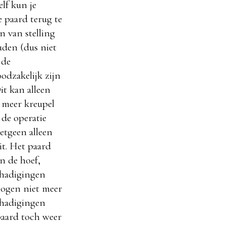
elf kun je
e paard terug te
n van stelling
uden (dus niet
 de
odzakelijk zijn
it kan alleen
 meer kreupel
 de operatie
etgeen alleen
it. Het paard
an de hoef,
chadigingen
ogen niet meer
chadigingen
paard toch weer