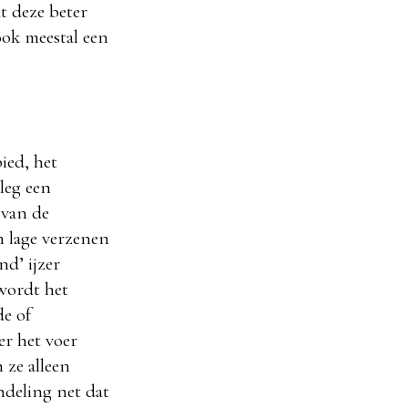
t deze beter
ook meestal een
ied, het
leg een
 van de
 lage verzenen
nd’ ijzer
 wordt het
de of
er het voer
 ze alleen
ndeling net dat