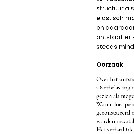
structuur al
elastisch moe
en daardoor
ontstaat er 
steeds mind
Oorzaak
Over het ontsta
Overbelasting i
gezien als moge
Warmbloedpaard
geconstateerd op
worden meestal 
Het verhaal (de