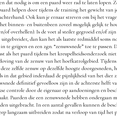
ven dat nodig is om een paard weer rad te laten lopen. Z
 paard helpen door tijdens de training het gewicht van j
chterhand. Ook kun je ernaar streven om bij het vrage
het binnen- en buitenbeen zoveel mogelijk gelijk te ho
n/of overhellen). Is de voet al steiler gegroeid en/of zijn
uitgebreider, dan kan het als laatste redmiddel soms no
in te grijpen en een zgn. “zenuwsnede” toe te passen. D
t als het paard tijdens het kreupelheidsonderzoek niet
doving van de zenuw van het hoefkatrolgebied. Tijdens
 deze zelfde zenuw op dezelfde hoogte doorgesneden, h
ls in dat gebied inderdaad de pijnlijkheid van het dier z
wsnede definitief gevoelloos zijn in de achterste helft v
jkse controle door de eigenaar op aandoeningen en bes
aakt. Paarden die een zenuwsnede hebben ondergaan m
rden uitgebracht. In een aantal gevallen kunnen de bes
eep langzaam uitbreiden zodat na verloop van tijd het 