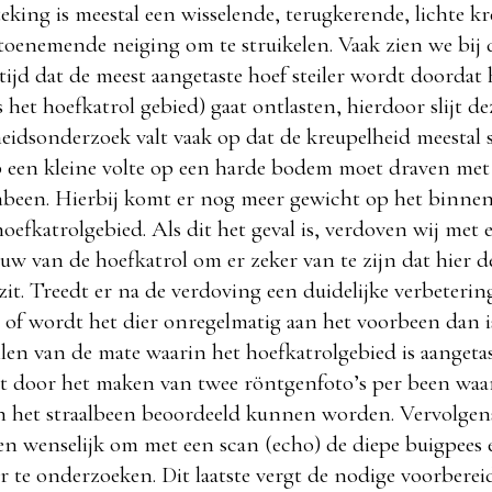
eking is meestal een wisselende, terugkerende, lichte k
toenemende neiging om te struikelen. Vaak zien we bij
tijd dat de meest aangetaste hoef steiler wordt doordat 
 het hoefkatrol gebied) gaat ontlasten, hierdoor slijt d
heidsonderzoek valt vaak op dat de kreupelheid meestal 
p een kleine volte op een harde bodem moet draven met 
nbeen. Hierbij komt er nog meer gewicht op het binne
oefkatrolgebied. Als dit het geval is, verdoven wij met e
nuw van de hoefkatrol om er zeker van te zijn dat hier 
zit. Treedt er na de verdoving een duidelijke verbeterin
 of wordt het dier onregelmatig aan het voorbeen dan i
ellen van de mate waarin het hoefkatrolgebied is aangetas
rst door het maken van twee röntgenfoto’s per been waa
n het straalbeen beoordeeld kunnen worden. Vervolgens
en wenselijk om met een scan (echo) de diepe buigpees 
r te onderzoeken. Dit laatste vergt de nodige voorbere