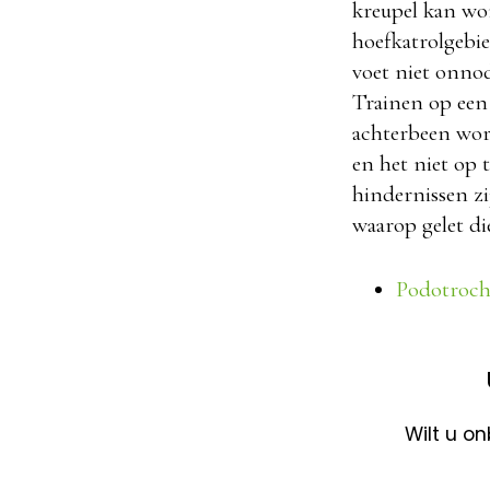
kreupel kan wor
hoefkatrolgebie
voet niet onnod
Trainen op een 
achterbeen word
en het niet op 
hindernissen z
waarop gelet di
Podotroch
Wilt u o