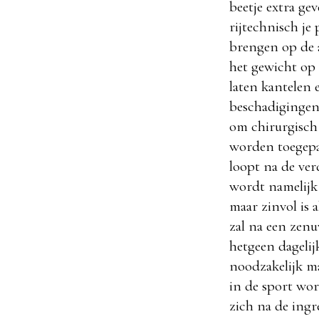
beetje extra ge
rijtechnisch je
brengen op de a
het gewicht op 
laten kantelen e
beschadigingen 
om chirurgisch 
worden toegepas
loopt na de ver
wordt namelijk
maar zinvol is a
zal na een zenu
hetgeen dageli
noodzakelijk m
in de sport wo
zich na de ingr