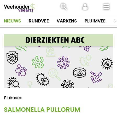
Spring
naar
inhoud
NIEUWS
RUNDVEE
VARKENS
PLUIMVEE
S
Pluimvee
SALMONELLA PULLORUM